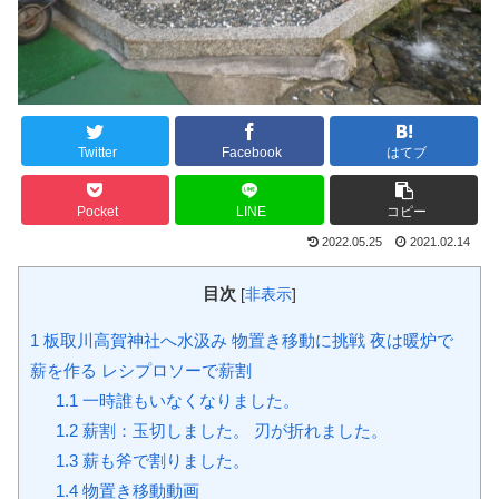
Twitter
Facebook
はてブ
Pocket
LINE
コピー
2022.05.25
2021.02.14
目次
[
非表示
]
1
板取川高賀神社へ水汲み 物置き移動に挑戦 夜は暖炉で
薪を作る レシプロソーで薪割
1.1
一時誰もいなくなりました。
1.2
薪割：玉切しました。 刃が折れました。
1.3
薪も斧で割りました。
1.4
物置き移動動画