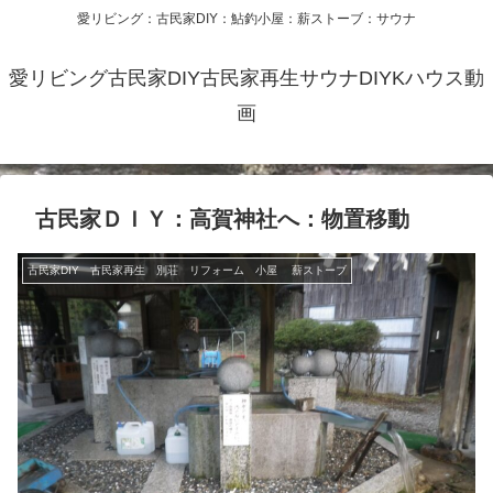
愛リビング：古民家DIY：鮎釣小屋：薪ストーブ：サウナ
愛リビング古民家DIY古民家再生サウナDIYKハウス動
画
古民家ＤＩＹ：高賀神社へ：物置移動
古民家DIY 古民家再生 別荘 リフォーム 小屋 薪ストーブ