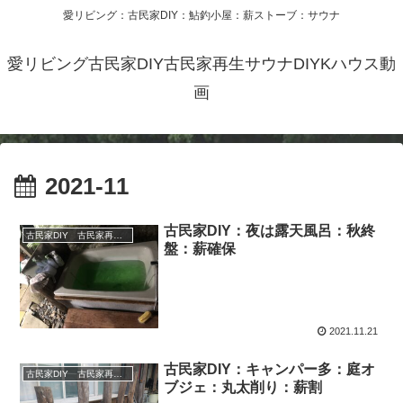
愛リビング：古民家DIY：鮎釣小屋：薪ストーブ：サウナ
愛リビング古民家DIY古民家再生サウナDIYKハウス動
画
2021-11
古民家DIY：夜は露天風呂：秋終
古民家DIY 古民家再生 別荘 リフォーム 小屋 薪ストーブ
盤：薪確保
2021.11.21
古民家DIY：キャンパー多：庭オ
古民家DIY 古民家再生 別荘 リフォーム 小屋 薪ストーブ
ブジェ：丸太削り：薪割