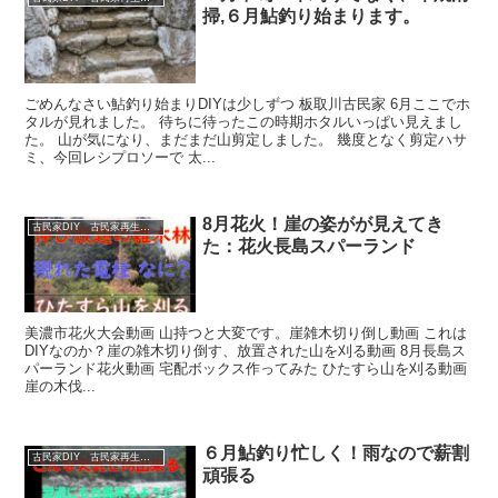
掃,６月鮎釣り始まります。
ごめんなさい鮎釣り始まりDIYは少しずつ 板取川古民家 6月ここでホ
タルが見れました。 待ちに待ったこの時期ホタルいっぱい見えまし
た。 山が気になり、まだまだ山剪定しました。 幾度となく剪定ハサ
ミ、今回レシプロソーで 太...
8月花火！崖の姿がが見えてき
古民家DIY 古民家再生 別荘 リフォーム 小屋 薪ストーブ
た：花火長島スパーランド
美濃市花火大会動画 山持つと大変です。崖雑木切り倒し動画 これは
DIYなのか？崖の雑木切り倒す、放置された山を刈る動画 8月長島ス
パーランド花火動画 宅配ボックス作ってみた ひたすら山を刈る動画
崖の木伐...
６月鮎釣り忙しく！雨なので薪割
古民家DIY 古民家再生 別荘 リフォーム 小屋 薪ストーブ
頑張る