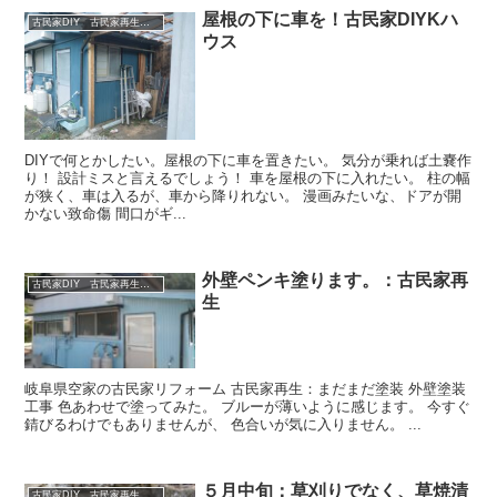
屋根の下に車を！古民家DIYKハ
古民家DIY 古民家再生 別荘 リフォーム 小屋 薪ストーブ
ウス
DIYで何とかしたい。屋根の下に車を置きたい。 気分が乗れば土嚢作
り！ 設計ミスと言えるでしょう！ 車を屋根の下に入れたい。 柱の幅
が狭く、車は入るが、車から降りれない。 漫画みたいな、ドアが開
かない致命傷 間口がギ...
外壁ペンキ塗ります。：古民家再
古民家DIY 古民家再生 別荘 リフォーム 小屋 薪ストーブ
生
岐阜県空家の古民家リフォーム 古民家再生：まだまだ塗装 外壁塗装
工事 色あわせで塗ってみた。 ブルーが薄いように感じます。 今すぐ
錆びるわけでもありませんが、 色合いが気に入りません。 ...
５月中旬：草刈りでなく、草焼清
古民家DIY 古民家再生 別荘 リフォーム 小屋 薪ストーブ