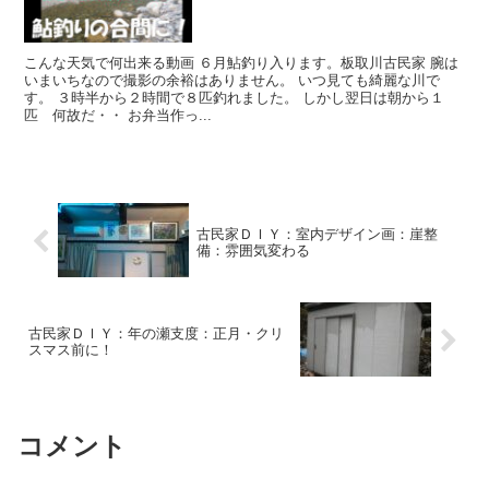
こんな天気で何出来る動画 ６月鮎釣り入ります。板取川古民家 腕は
いまいちなので撮影の余裕はありません。 いつ見ても綺麗な川で
す。 ３時半から２時間で８匹釣れました。 しかし翌日は朝から１
匹 何故だ・・ お弁当作っ...
古民家ＤＩＹ：室内デザイン画：崖整
備：雰囲気変わる
古民家ＤＩＹ：年の瀬支度：正月・クリ
スマス前に！
コメント