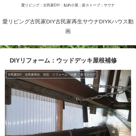
愛リビング：古民家DIY：鮎釣小屋：薪ストーブ：サウナ
愛リビング古民家DIY古民家再生サウナDIYKハウス動
画
DIYリフォーム：ウッドデッキ屋根補修
古民家DIY 古民家再生 別荘 リフォーム 小屋 薪ストーブ