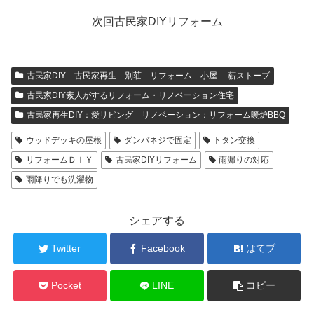
次回古民家DIYリフォーム
古民家DIY 古民家再生 別荘 リフォーム 小屋 薪ストーブ
古民家DIY素人がするリフォーム・リノベーション住宅
古民家再生DIY：愛リビング リノベーション：リフォーム暖炉BBQ
ウッドデッキの屋根
ダンバネジで固定
トタン交換
リフォームＤＩＹ
古民家DIYリフォーム
雨漏りの対応
雨降りでも洗濯物
シェアする
Twitter
Facebook
はてブ
Pocket
LINE
コピー