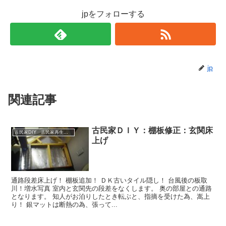
jpをフォローする
jp
関連記事
古民家ＤＩＹ：棚板修正：玄関床
古民家DIY 古民家再生 別荘 リフォーム 小屋 薪ストーブ
上げ
通路段差床上げ！ 棚板追加！ ＤＫ古いタイル隠し！ 台風後の板取
川！増水写真 室内と玄関先の段差をなくします。 奥の部屋との通路
となります。 知人がお泊りしたとき転ぶと、指摘を受けた為、嵩上
り！ 銀マットは断熱の為、張って...