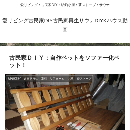
愛リビング：古民家DIY：鮎釣小屋：薪ストーブ：サウナ
愛リビング古民家DIY古民家再生サウナDIYKハウス動
画
古民家ＤＩＹ：自作ベットをソファー化ベ
ット！
古民家DIY 古民家再生 別荘 リフォーム 小屋 薪ストーブ