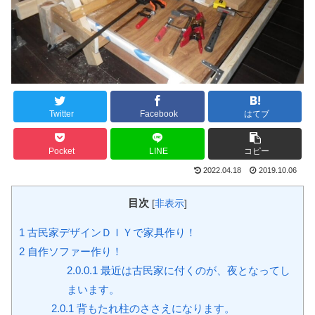
Twitter
Facebook
はてブ
Pocket
LINE
コピー
2022.04.18
2019.10.06
目次
[
非表示
]
1
古民家デザインＤＩＹで家具作り！
2
自作ソファー作り！
2.0.0.1
最近は古民家に付くのが、夜となってし
まいます。
2.0.1
背もたれ柱のささえになります。