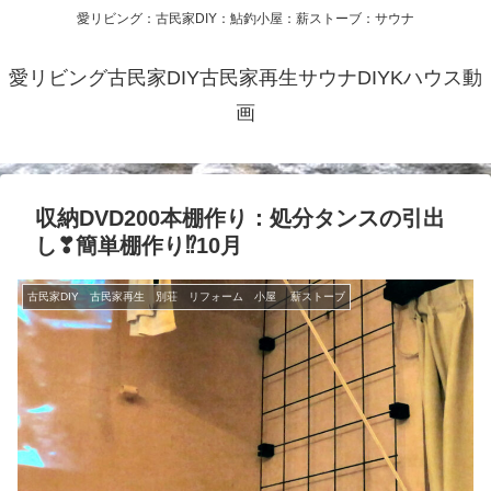
愛リビング：古民家DIY：鮎釣小屋：薪ストーブ：サウナ
愛リビング古民家DIY古民家再生サウナDIYKハウス動
画
収納DVD200本棚作り：処分タンスの引出
し❣簡単棚作り⁉10月
古民家DIY 古民家再生 別荘 リフォーム 小屋 薪ストーブ