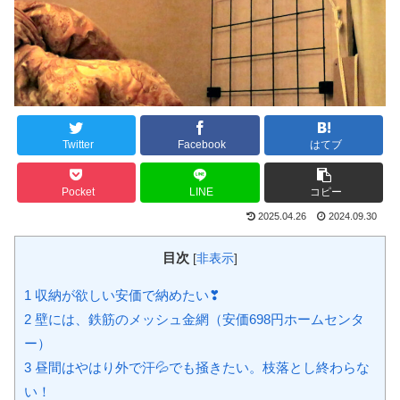
Twitter
Facebook
はてブ
Pocket
LINE
コピー
2025.04.26
2024.09.30
目次
[
非表示
]
1
収納が欲しい安価で納めたい❣
2
壁には、鉄筋のメッシュ金網（安価698円ホームセンタ
ー）
3
昼間はやはり外で汗💦でも掻きたい。枝落とし終わらな
い！