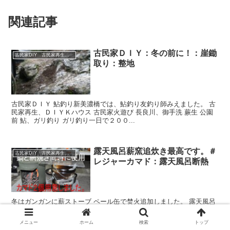
関連記事
古民家ＤＩＹ：冬の前に！：崖鋤
古民家DIY 古民家再生 別荘 リフォーム 小屋 薪ストーブ
取り：整地
古民家ＤＩＹ 鮎釣り新美濃橋では、鮎釣り友釣り師みえました。 古
民家再生、ＤＩＹＫハウス 古民家火遊び 長良川、御手洗 蕨生 公園
前 鮎、ガリ釣り ガリ釣り一日で２００...
露天風呂薪窯追炊き最高です。＃
古民家DIY 古民家再生 別荘 リフォーム 小屋 薪ストーブ
レジャーカマド：露天風呂断熱
冬はガンガンに薪ストーブ ペール缶で焚火追加しました。 露天風呂
追い炊きで暖かい。機能追加❣ 風呂ポンプこれが使えました。 露天
風呂の断熱を上げるため思案中！ ドローン山撮影 冬はガンガンに薪
メニュー
ホーム
検索
トップ
ストーブ ウ...