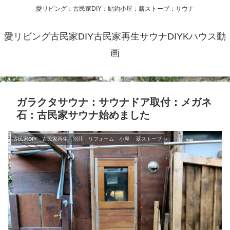
愛リビング：古民家DIY：鮎釣小屋：薪ストーブ：サウナ
愛リビング古民家DIY古民家再生サウナDIYKハウス動
画
ガラクタサウナ：サウナドア取付：メガネ
石：古民家サウナ始めました
古民家DIY 古民家再生 別荘 リフォーム 小屋 薪ストーブ