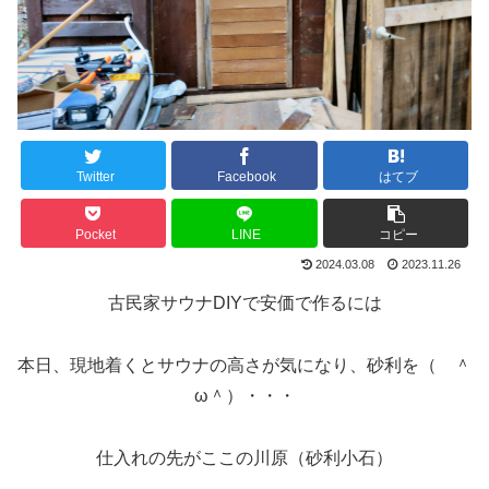
Twitter
Facebook
はてブ
Pocket
LINE
コピー
2024.03.08
2023.11.26
古民家サウナDIYで安価で作るには
本日、現地着くとサウナの高さが気になり、砂利を（ ＾
ω＾）・・・
仕入れの先がここの川原（砂利小石）