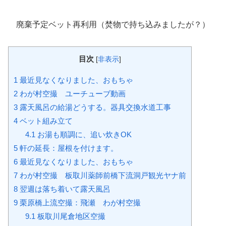
廃棄予定ベット再利用（焚物で持ち込みましたが？）
目次
[
非表示
]
1
最近見なくなりました、おもちゃ
2
わが村空撮 ユーチューブ動画
3
露天風呂の給湯どうする。器具交換水道工事
4
ベット組み立て
4.1
お湯も順調に、追い炊きOK
5
軒の延長：屋根を付けます。
6
最近見なくなりました、おもちゃ
7
わが村空撮 板取川薬師前橋下流洞戸観光ヤナ前
8
翌週は落ち着いて露天風呂
9
栗原橋上流空撮：飛瀬 わが村空撮
9.1
板取川尾倉地区空撮