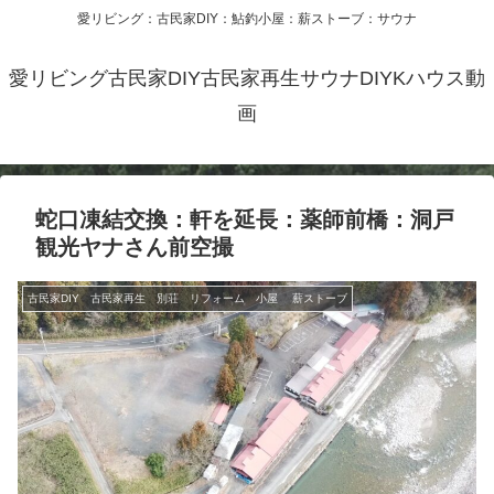
愛リビング：古民家DIY：鮎釣小屋：薪ストーブ：サウナ
愛リビング古民家DIY古民家再生サウナDIYKハウス動
画
蛇口凍結交換：軒を延長：薬師前橋：洞戸
観光ヤナさん前空撮
古民家DIY 古民家再生 別荘 リフォーム 小屋 薪ストーブ