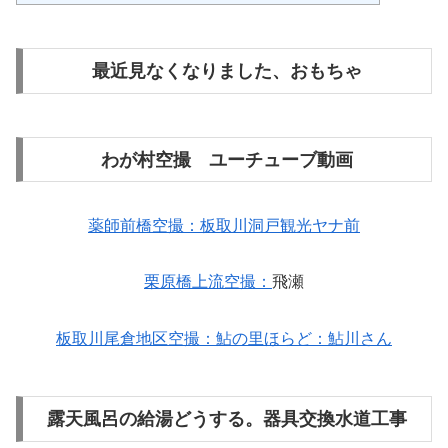
最近見なくなりました、おもちゃ
わが村空撮 ユーチューブ動画
薬師前橋空撮：板取川洞戸観光ヤナ前
栗原橋上流空撮：
飛瀬
板取川尾倉地区空撮：鮎の里ほらど：鮎川さん
露天風呂の給湯どうする。器具交換水道工事