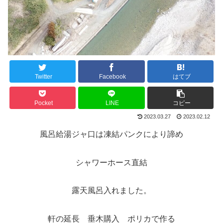
Twitter
Facebook
はてブ
Pocket
LINE
コピー
2023.03.27
2023.02.12
風呂給湯ジャ口は凍結パンクにより諦め
シャワーホース直結
露天風呂入れました。
軒の延長 垂木購入 ポリカで作る