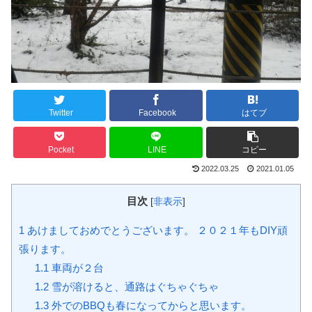
Twitter
Facebook
はてブ
Pocket
LINE
コピー
2022.03.25
2021.01.05
目次
[
非表示
]
1
あけましておめでとうございます。 ２０２１年もDIY頑
張ります。
1.1
車両が２台
1.2
雪が溶けると、通路はぐちゃぐちゃ
1.3
外でのBBQも春になってからと思います。