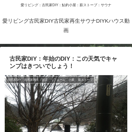
愛リビング：古民家DIY：鮎釣小屋：薪ストーブ：サウナ
愛リビング古民家DIY古民家再生サウナDIYKハウス動
画
古民家DIY：年始のDIY：この天気でキャ
ンプはきついでしょう！
古民家DIY 古民家再生 別荘 リフォーム 小屋 薪ストーブ