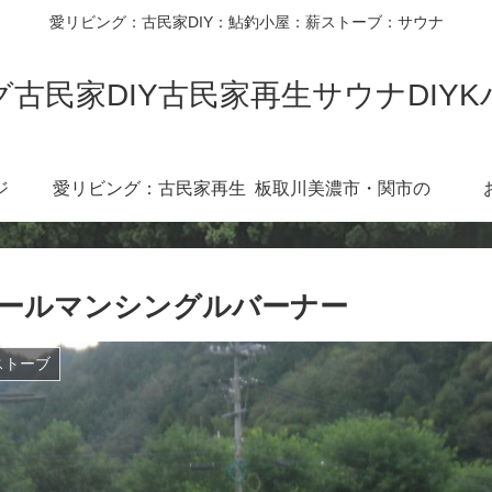
愛リビング：古民家DIY：鮎釣小屋：薪ストーブ：サウナ
古民家DIY古民家再生サウナDIY
ジ
愛リビング：古民家再生
板取川美濃市・関市の
diy360度
川：３６０度カメラ
ールマンシングルバーナー
ストーブ