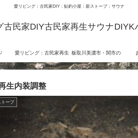
愛リビング：古民家DIY：鮎釣小屋：薪ストーブ：サウナ
古民家DIY古民家再生サウナDIY
ジ
愛リビング：古民家再生
板取川美濃市・関市の
diy360度
川：３６０度カメラ
再生内装調整
ストーブ