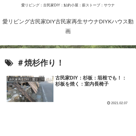
愛リビング：古民家DIY：鮎釣小屋：薪ストーブ：サウナ
愛リビング古民家DIY古民家再生サウナDIYKハウス動
画
＃焼杉作り！
古民家DIY：杉板：垣根でも！：
古民家再生DIY：愛リビング リノベーション：リフォーム暖炉BBQ
杉板を焼く：室内長椅子
2021.02.07