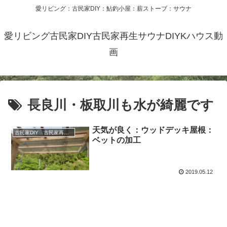
愛リビング：古民家DIY：鮎釣小屋：薪ストーブ：サウナ
愛リビング古民家DIY古民家再生サウナDIYKハウス動
画
長良川・板取川も水が綺麗です
天気が良く：ウッドデッキ屋根：
古民家DIY 古民家再生 別荘 リフォーム 小屋 薪ストーブ
ベットの加工
2019.05.12