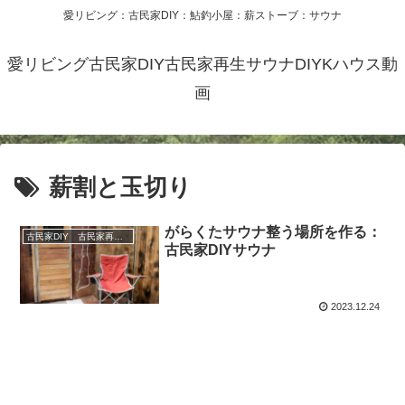
愛リビング：古民家DIY：鮎釣小屋：薪ストーブ：サウナ
愛リビング古民家DIY古民家再生サウナDIYKハウス動
画
薪割と玉切り
がらくたサウナ整う場所を作る：
古民家DIY 古民家再生 別荘 リフォーム 小屋 薪ストーブ
古民家DIYサウナ
2023.12.24