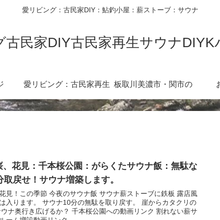
愛リビング：古民家DIY：鮎釣小屋：薪ストーブ：サウナ
古民家DIY古民家再生サウナDIY
ジ
愛リビング：古民家再生
板取川美濃市・関市の
diy360度
川：３６０度カメラ
桜、花見：千本桜公園：がらくたサウナ飯：無駄な
0分取戻せ！サウナ増築します。
花見！この季節 今夜のサウナ飯 サウナ薪ストーブに鉄板 露店風
は入ります。 サウナ10分の無駄を取り戻す。 崖からカタクリの
サウナ奥行き広げるか？ 千本桜公園への動画リンク 割れない薪サ
ルーム増設動画リンク ...