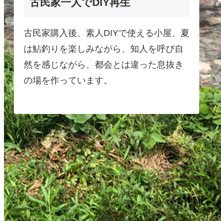
古民家一人でDIY再生
古民家購入後、素人DIYで使える小屋、夏
は鮎釣りを楽しみながら、知人を呼び自
然を感じながら、都会とは違った息抜き
の場を作っています。