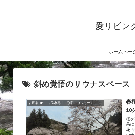
愛リビング
ホームペー
斜め覚悟のサウナスペース
春
古民家DIY 古民家再生 別荘 リフォーム 小屋 薪ストーブ
1
桜を
呂に
花 
ウナ