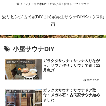
愛リビング：古民家DIY：鮎釣小屋：薪ストーブ：サウナ
愛リビング古民家DIY古民家再生サウナDIYKハウス動
画
小屋サウナDIY
ガラクタサウナ：サウナ入りなが
古民家DIY 古民家再生 別荘 リフォーム 小屋 薪ストーブ
ら、サウナ作り：サウナで鍋！12
月急げ
2023.12.03
ガラクタサウナ：サウナドア取
古民家DIY 古民家再生 別荘 リフォーム 小屋 薪ストーブ
付：メガネ石：古民家サウナ始め
ました