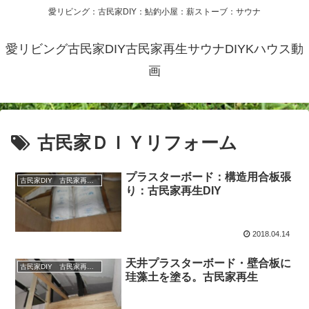
愛リビング：古民家DIY：鮎釣小屋：薪ストーブ：サウナ
愛リビング古民家DIY古民家再生サウナDIYKハウス動
画
古民家ＤＩＹリフォーム
プラスターボード：構造用合板張
古民家DIY 古民家再生 別荘 リフォーム 小屋 薪ストーブ
り：古民家再生DIY
2018.04.14
天井プラスターボード・壁合板に
古民家DIY 古民家再生 別荘 リフォーム 小屋 薪ストーブ
珪藻土を塗る。古民家再生