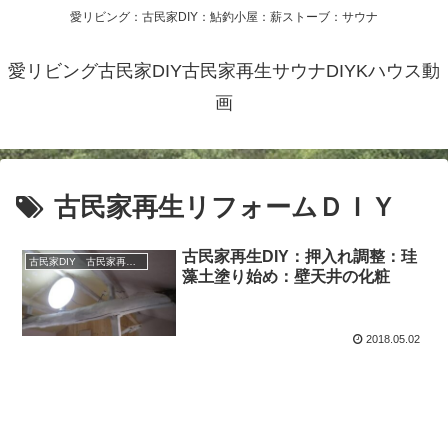
愛リビング：古民家DIY：鮎釣小屋：薪ストーブ：サウナ
愛リビング古民家DIY古民家再生サウナDIYKハウス動
画
古民家再生リフォームＤＩＹ
古民家再生DIY：押入れ調整：珪
古民家DIY 古民家再生 別荘 リフォーム 小屋 薪ストーブ
藻土塗り始め：壁天井の化粧
2018.05.02