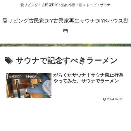
愛リビング：古民家DIY：鮎釣小屋：薪ストーブ：サウナ
愛リビング古民家DIY古民家再生サウナDIYKハウス動
画
サウナで記念すべきラーメン
がらくたサウナ！サウナ禁止行為
古民家DIY 古民家再生 別荘 リフォーム 小屋 薪ストーブ
やってみた。サウナでラーメン
2024.02.11