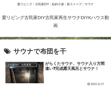
愛リビング：古民家DIY：鮎釣小屋：薪ストーブ：サウナ
愛リビング古民家DIY古民家再生サウナDIYKハウス動
画
サウナで布団を干
がらくたサウナ、サウナ入り方間
古民家DIY 古民家再生 別荘 リフォーム 小屋 薪ストーブ
違い❓完成露天風呂とサウナ！
2023.12.17