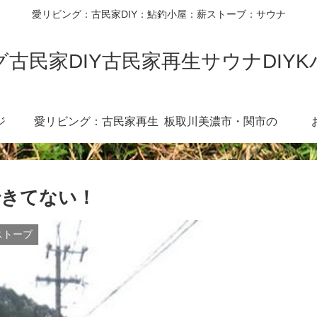
愛リビング：古民家DIY：鮎釣小屋：薪ストーブ：サウナ
古民家DIY古民家再生サウナDIY
ジ
愛リビング：古民家再生
板取川美濃市・関市の
diy360度
川：３６０度カメラ
できてない！
ストーブ