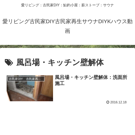
愛リビング：古民家DIY：鮎釣小屋：薪ストーブ：サウナ
愛リビング古民家DIY古民家再生サウナDIYKハウス動
画
風呂場・キッチン壁解体
風呂場・キッチン壁解体：洗面所
古民家DIY 古民家再生 別荘 リフォーム 小屋 薪ストーブ
施工
2016.12.18