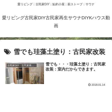
愛リビング：古民家DIY：鮎釣小屋：薪ストーブ：サウナ
愛リビング古民家DIY古民家再生サウナDIYKハウス動
画
雪でも珪藻土塗り：古民家改装
雪でも・・・珪藻土塗り：古民家
古民家DIY 古民家再生 別荘 リフォーム 小屋 薪ストーブ
改装：室内だからできます。
2018.01.14