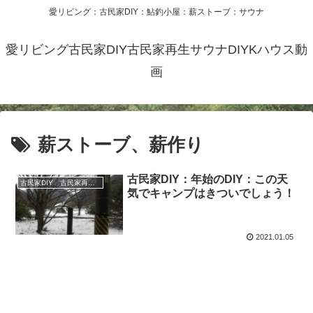
愛リビング：古民家DIY：鮎釣小屋：薪ストーブ：サウナ
愛リビング古民家DIY古民家再生サウナDIYKハウス動
画
薪ストーブ、薪作り
古民家DIY：年始のDIY：この天
古民家DIY 古民家再生 別荘 リフォーム 小屋 薪ストーブ
気でキャンプはきついでしょう！
2021.01.05