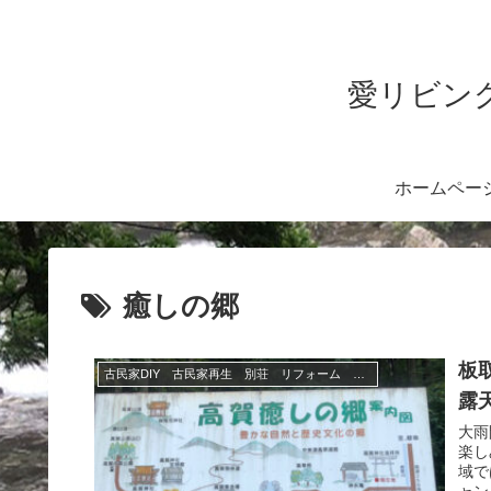
愛リビング
ホームペー
癒しの郷
板
古民家DIY 古民家再生 別荘 リフォーム 小屋 薪ストーブ
露
大雨
楽し
域で
ャン