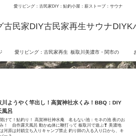
愛リビング：古民家DIY：鮎釣小屋：薪ストーブ：サウナ
古民家DIY古民家再生サウナDIY
ジ
愛リビング：古民家再生
板取川美濃市・関市の
diy360度
川：３６０度カメラ
取川ようやく竿出し！高賀神社水くみ！BBQ：DIY
天風呂
開けて！鮎釣り！ 高賀神社神水庵 名もない池：モネの池 夜のお
み！ 自作露天風呂 動かぬ体に鞭打って 板取川で遊ぶ❣ 美濃地
は河原は封鎖立ち入りキャンプ禁止 釣り師の入る入り口から、キ
パー？...