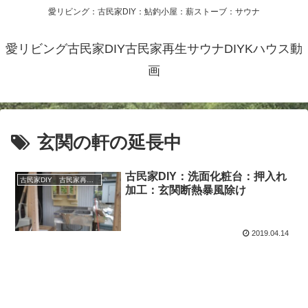
愛リビング：古民家DIY：鮎釣小屋：薪ストーブ：サウナ
愛リビング古民家DIY古民家再生サウナDIYKハウス動
画
玄関の軒の延長中
古民家DIY：洗面化粧台：押入れ
古民家DIY 古民家再生 別荘 リフォーム 小屋 薪ストーブ
加工：玄関断熱暴風除け
2019.04.14