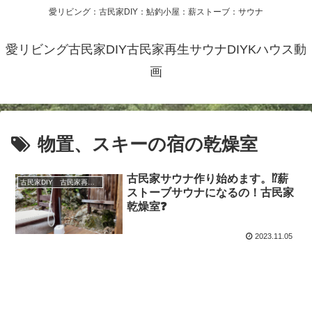
愛リビング：古民家DIY：鮎釣小屋：薪ストーブ：サウナ
愛リビング古民家DIY古民家再生サウナDIYKハウス動
画
物置、スキーの宿の乾燥室
古民家サウナ作り始めます。⁉薪
古民家DIY 古民家再生 別荘 リフォーム 小屋 薪ストーブ
ストーブサウナになるの！古民家
乾燥室❓
2023.11.05