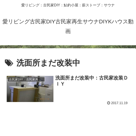
愛リビング：古民家DIY：鮎釣小屋：薪ストーブ：サウナ
愛リビング古民家DIY古民家再生サウナDIYKハウス動
画
洗面所まだ改装中
洗面所まだ改装中：古民家改装Ｄ
古民家DIY 古民家再生 別荘 リフォーム 小屋 薪ストーブ
ＩＹ
2017.11.19