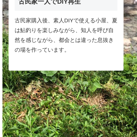
古民家一人でDIY再生
古民家購入後、素人DIYで使える小屋、夏
は鮎釣りを楽しみながら、知人を呼び自
然を感じながら、都会とは違った息抜き
の場を作っています。