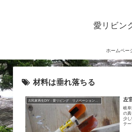
愛リビング
ホームペー
材料は垂れ落ちる
左
古民家再生DIY：愛リビング リノベーション：リフォーム暖炉BBQ
岐阜
の真
少し
テー