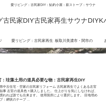
愛リビング：古民家DIY：鮎釣小屋：薪ストーブ：サウナ
古民家DIY古民家再生サウナDIY
ジ
愛リビング：古民家再生
板取川美濃市・関市の
diy360度
川：３６０度カメラ
官：珪藻土用の道具必要な物：古民家再生DIY
県中古住宅・空家の古民家リフォーム 古民家再生でよくある左官
似事 左官の道具色々購入しました。 仕上がりを気にしなければ、
慣れれば誰でも出来ます。 使用箇所により選択します。 目地埋め
プ：網状のテープ ...