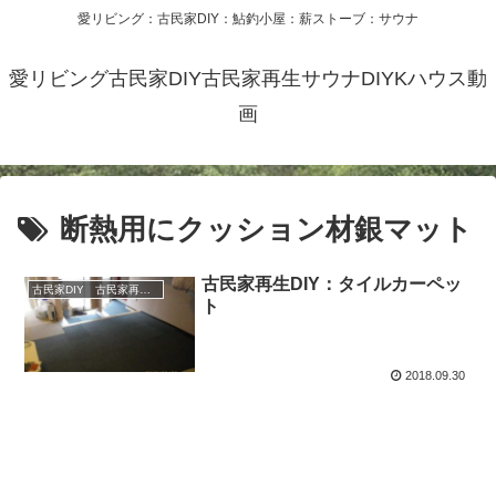
愛リビング：古民家DIY：鮎釣小屋：薪ストーブ：サウナ
愛リビング古民家DIY古民家再生サウナDIYKハウス動
画
断熱用にクッション材銀マット
古民家再生DIY：タイルカーペッ
古民家DIY 古民家再生 別荘 リフォーム 小屋 薪ストーブ
ト
2018.09.30