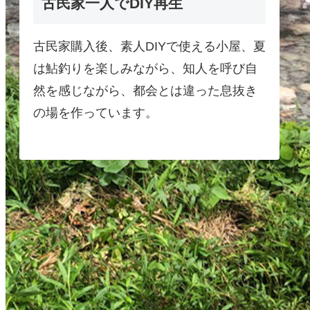
古民家一人でDIY再生
古民家購入後、素人DIYで使える小屋、夏
は鮎釣りを楽しみながら、知人を呼び自
然を感じながら、都会とは違った息抜き
の場を作っています。