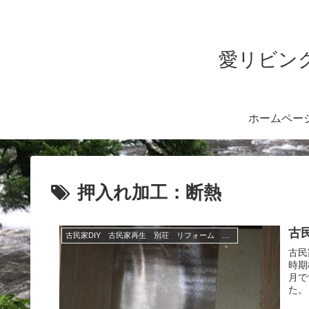
愛リビング
ホームペー
押入れ加工：断熱
古
古民家DIY 古民家再生 別荘 リフォーム 小屋 薪ストーブ
古民
時期
月で
た。