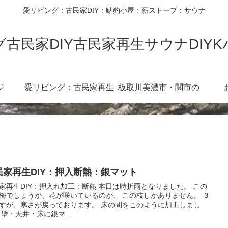
愛リビング：古民家DIY：鮎釣小屋：薪ストーブ：サウナ
古民家DIY古民家再生サウナDIY
ジ
愛リビング：古民家再生
板取川美濃市・関市の
diy360度
川：３６０度カメラ
民家再生DIY：押入断熱：銀マット
家再生DIY：押入れ加工：断熱 本日は時折雨となりました。 この
梅でしょうか、花が咲いているのが、 この枝しかありません。 ３
すが、寒さが戻っております。 床の間をこのように加工しまし
 壁・天井・床に銀マ...