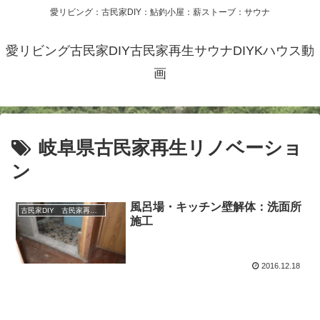
愛リビング：古民家DIY：鮎釣小屋：薪ストーブ：サウナ
愛リビング古民家DIY古民家再生サウナDIYKハウス動
画
岐阜県古民家再生リノベーショ
ン
風呂場・キッチン壁解体：洗面所
古民家DIY 古民家再生 別荘 リフォーム 小屋 薪ストーブ
施工
2016.12.18