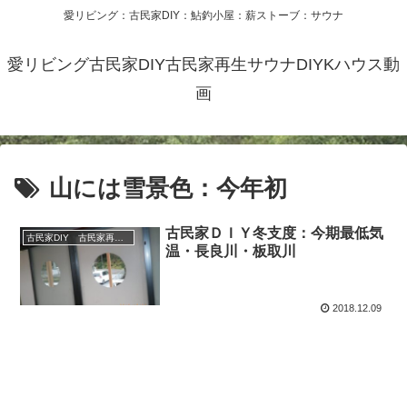
愛リビング：古民家DIY：鮎釣小屋：薪ストーブ：サウナ
愛リビング古民家DIY古民家再生サウナDIYKハウス動
画
山には雪景色：今年初
古民家ＤＩＹ冬支度：今期最低気
古民家DIY 古民家再生 別荘 リフォーム 小屋 薪ストーブ
温・長良川・板取川
2018.12.09