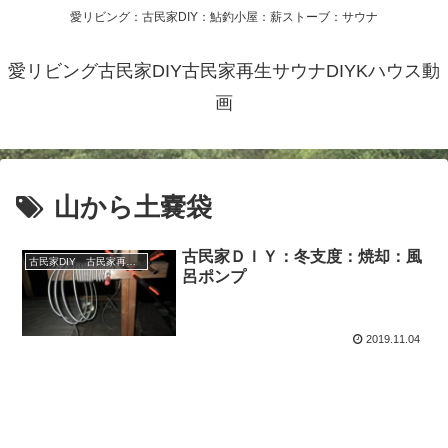
愛リビング：古民家DIY：鮎釣小屋：薪ストーブ：サウナ
愛リビング古民家DIY古民家再生サウナDIYKハウス動
画
山から土嚢袋
古民家ＤＩＹ：冬支度：焼却：風
古民家DIY 古民家再生 別荘 リフォーム 小屋 薪ストーブ
呂ポンプ
2019.11.04