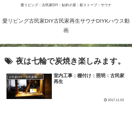
愛リビング：古民家DIY：鮎釣小屋：薪ストーブ：サウナ
愛リビング古民家DIY古民家再生サウナDIYKハウス動
画
夜は七輪で炭焼き楽しみます。
室内工事：棚付け：照明：古民家
古民家DIY 古民家再生 別荘 リフォーム 小屋 薪ストーブ
再生
2017.11.03