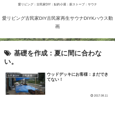
愛リビング：古民家DIY：鮎釣小屋：薪ストーブ：サウナ
愛リビング古民家DIY古民家再生サウナDIYKハウス動
画
基礎を作成：夏に間に合わな
い。
ウッドデッキにお客様：まだでき
古民家DIY 古民家再生 別荘 リフォーム 小屋 薪ストーブ
てない！
2017.08.11