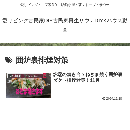
愛リビング：古民家DIY：鮎釣小屋：薪ストーブ：サウナ
愛リビング古民家DIY古民家再生サウナDIYKハウス動
画
囲炉裏排煙対策
炉端の焼き台？ねぎま焼く囲炉裏
古民家DIY 古民家再生 別荘 リフォーム 小屋 薪ストーブ
ダクト排煙対策！11月
2024.11.10