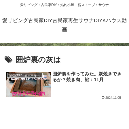
愛リビング：古民家DIY：鮎釣小屋：薪ストーブ：サウナ
愛リビング古民家DIY古民家再生サウナDIYKハウス動
画
囲炉裏の灰は
囲炉裏を作ってみた。炭焼きでき
古民家DIY 古民家再生 別荘 リフォーム 小屋 薪ストーブ
るか？焼き肉、鮎：11月
2024.11.05