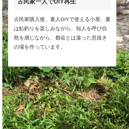
古民家一人でDIY再生
古民家購入後、素人DIYで使える小屋、夏
は鮎釣りを楽しみながら、知人を呼び自
然を感じながら、都会とは違った息抜き
の場を作っています。