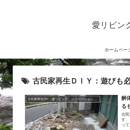
愛リビング
ホームペー
古民家再生ＤＩＹ：遊びも
解
古民家再生DIY：愛リビング リノベーション：リフォーム暖炉BBQ
る
古民
す。
って