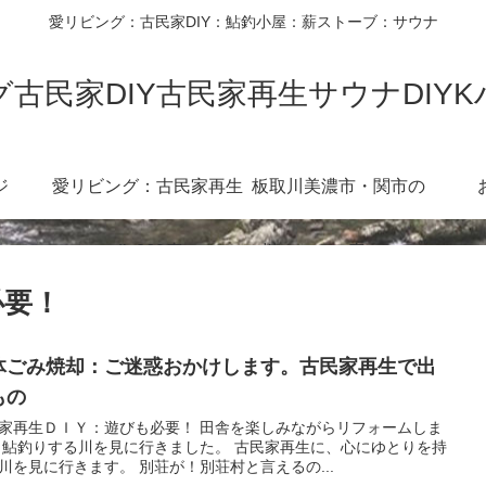
愛リビング：古民家DIY：鮎釣小屋：薪ストーブ：サウナ
古民家DIY古民家再生サウナDIY
ジ
愛リビング：古民家再生
板取川美濃市・関市の
diy360度
川：３６０度カメラ
必要！
体ごみ焼却：ご迷惑おかけします。古民家再生で出
もの
家再生ＤＩＹ：遊びも必要！ 田舎を楽しみながらリフォームしま
 鮎釣りする川を見に行きました。 古民家再生に、心にゆとりを持
川を見に行きます。 別荘が！別荘村と言えるの...