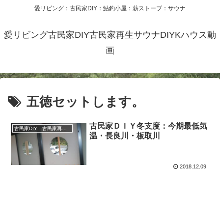
愛リビング：古民家DIY：鮎釣小屋：薪ストーブ：サウナ
愛リビング古民家DIY古民家再生サウナDIYKハウス動
画
五徳セットします。
古民家ＤＩＹ冬支度：今期最低気
古民家DIY 古民家再生 別荘 リフォーム 小屋 薪ストーブ
温・長良川・板取川
2018.12.09