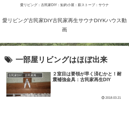
愛リビング：古民家DIY：鮎釣小屋：薪ストーブ：サウナ
愛リビング古民家DIY古民家再生サウナDIYKハウス動
画
一部屋リビングはほぼ出来
２室目は要領が早く済むかと！耐
古民家DIY 古民家再生 別荘 リフォーム 小屋 薪ストーブ
震補強金具：古民家再生DIY
2018.03.21