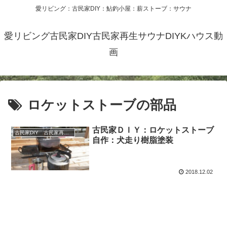
愛リビング：古民家DIY：鮎釣小屋：薪ストーブ：サウナ
愛リビング古民家DIY古民家再生サウナDIYKハウス動
画
ロケットストーブの部品
古民家ＤＩＹ：ロケットストーブ
古民家DIY 古民家再生 別荘 リフォーム 小屋 薪ストーブ
自作：犬走り樹脂塗装
2018.12.02