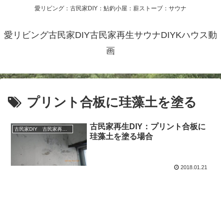
愛リビング：古民家DIY：鮎釣小屋：薪ストーブ：サウナ
愛リビング古民家DIY古民家再生サウナDIYKハウス動
画
プリント合板に珪藻土を塗る
古民家再生DIY：プリント合板に
古民家DIY 古民家再生 別荘 リフォーム 小屋 薪ストーブ
珪藻土を塗る場合
2018.01.21