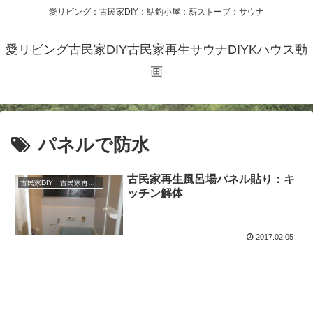
愛リビング：古民家DIY：鮎釣小屋：薪ストーブ：サウナ
愛リビング古民家DIY古民家再生サウナDIYKハウス動
画
パネルで防水
古民家再生風呂場パネル貼り：キ
古民家DIY 古民家再生 別荘 リフォーム 小屋 薪ストーブ
ッチン解体
2017.02.05