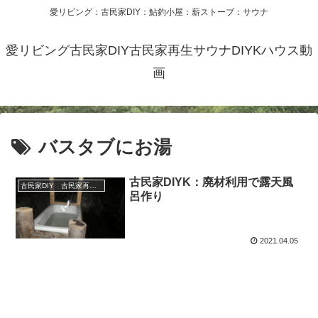
愛リビング：古民家DIY：鮎釣小屋：薪ストーブ：サウナ
愛リビング古民家DIY古民家再生サウナDIYKハウス動
画
バスタブにお湯
古民家DIYK：廃材利用で露天風
古民家DIY 古民家再生 別荘 リフォーム 小屋 薪ストーブ
呂作り
2021.04.05