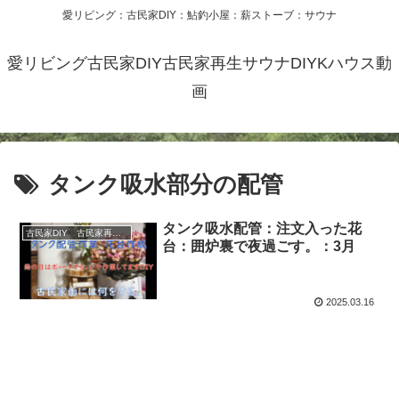
愛リビング：古民家DIY：鮎釣小屋：薪ストーブ：サウナ
愛リビング古民家DIY古民家再生サウナDIYKハウス動
画
タンク吸水部分の配管
タンク吸水配管：注文入った花
古民家DIY 古民家再生 別荘 リフォーム 小屋 薪ストーブ
台：囲炉裏で夜過ごす。：3月
2025.03.16