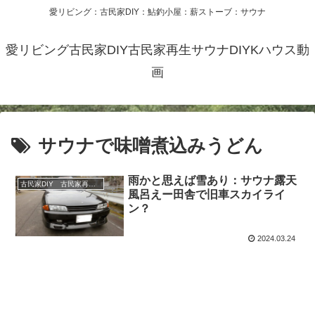
愛リビング：古民家DIY：鮎釣小屋：薪ストーブ：サウナ
愛リビング古民家DIY古民家再生サウナDIYKハウス動
画
サウナで味噌煮込みうどん
雨かと思えば雪あり：サウナ露天
古民家DIY 古民家再生 別荘 リフォーム 小屋 薪ストーブ
風呂えー田舎で旧車スカイライ
ン？
2024.03.24