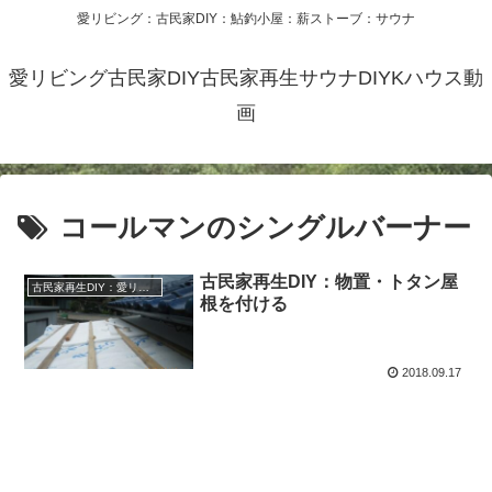
愛リビング：古民家DIY：鮎釣小屋：薪ストーブ：サウナ
愛リビング古民家DIY古民家再生サウナDIYKハウス動
画
コールマンのシングルバーナー
古民家再生DIY：物置・トタン屋
古民家再生DIY：愛リビング リノベーション：リフォーム暖炉BBQ
根を付ける
2018.09.17