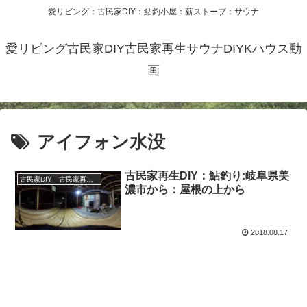
愛リビング：古民家DIY：鮎釣小屋：薪ストーブ：サウナ
愛リビング古民家DIY古民家再生サウナDIYKハウス動
画
アイフォン水没
古民家再生DIY：鮎釣り:岐阜県美
古民家DIY 古民家再生 別荘 リフォーム 小屋 薪ストーブ
濃市から：屋根の上から
2018.08.17