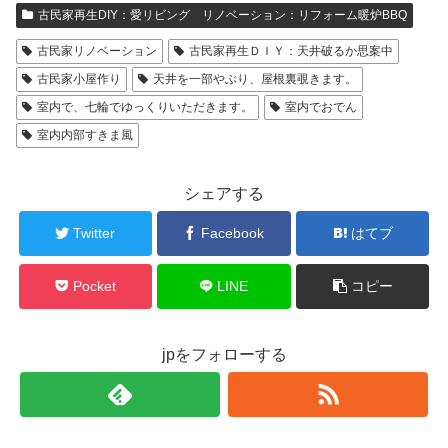
古民家再生DIY：愛リビング リノベーション：リフォーム暖炉BBQ
古民家リノベーション
古民家再生ＤＩＹ：天井破るか思案中
古民家小屋作り
天井を一部やぶり、屋根裏覗きます。
室内で、七輪でゆっくりいただきます。
室内でおでん
室内内部すきま風
シェアする
Twitter
Facebook
はてブ
Pocket
LINE
コピー
jpをフォローする