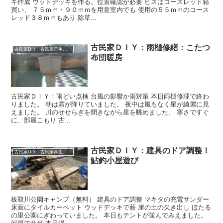
キ作成 ウッドデッキを作る。位置確認が必要 ビスはコースレッド箱
買い、 ７５ｍｍ・９０ｍｍを用意室内でも 使用の５５ｍｍのコース
レッド３８ｍｍもあり 除草...
古民家ＤＩＹ：雨樋修繕：こたつ
古民家DIY 古民家再生 別荘 リフォーム 小屋 薪ストーブ
布団暖房
古民家ＤＩＹ：雨どい点検 台風の影響か雨対策 本日雨樋修理で終わ
りました。 朝は霜が降りていました。 夜中は風もなく星が綺麗に見
えました。 川のせせらぎを聞きながら星を眺めました。 寒さですぐ
に、部屋こもり 古...
古民家ＤＩＹ：建具のドア調整！
古民家DIY 古民家再生 別荘 リフォーム 小屋 薪ストーブ
鮎釣小屋遊び
板取川公園キャンプ（無料） 建具のドア調整 マキタの充電サンダー
床面にタイルカーペット ウッドデッキで薪 崖の土の欠き出し ほたる
の里公園にぎわっていました。 本日もテントが並んでみえました。