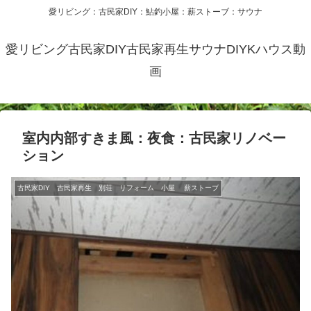
愛リビング：古民家DIY：鮎釣小屋：薪ストーブ：サウナ
愛リビング古民家DIY古民家再生サウナDIYKハウス動
画
室内内部すきま風：夜食：古民家リノベー
ション
古民家DIY 古民家再生 別荘 リフォーム 小屋 薪ストーブ