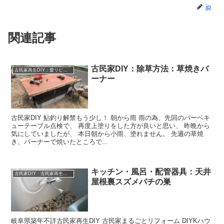
jp
関連記事
古民家DIY：除草方法：草焼きバ
古民家再生DIY：愛リビング リノベーション：リフォーム暖炉BBQ
ーナー
古民家DIY 鮎釣り解禁もう少し！ 朝から雨 雨の為、先回のバーベキ
ューテーブル点検で、 再度上塗りをした方が良いと思い、 昨晩から
気にしていましたが、 本日朝から小雨、塗れません。 先週の草焼
き、バーナーで焼いたところで...
キッチン・風呂・配管器具：天井
古民家DIY 古民家再生 別荘 リフォーム 小屋 薪ストーブ
屋根裏スズメバチの巣
岐阜県築年不詳古民家再生DIY 古民家まるごとリフォーム DIYKハウ