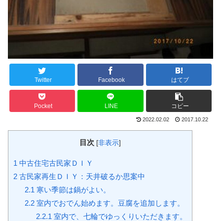
Twitter
Facebook
はてブ
Pocket
LINE
コピー
2022.02.02
2017.10.22
目次
[
非表示
]
1
中古住宅古民家ＤＩＹ
2
古民家再生ＤＩＹ：天井破るか思案中
2.1
寒い季節は鍋がよい。
2.2
室内でおでん始めます。豆腐を追加します。
2.2.1
室内で、七輪でゆっくりいただきます。