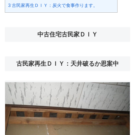
3
古民家再生ＤＩＹ：炭火で食事作ります。
中古住宅古民家ＤＩＹ
古民家再生ＤＩＹ：天井破るか思案中