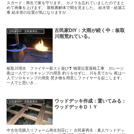
スガード：再生で家を守ります。 カメラを忘れていましたのでまと
めて画像を上げます。 屋根裏解体で闇を見ました。 給水管・給湯工
事 給水管の位置が気になりますが...
古民家DIY：大雨が続く中：板取
古民家DIY 古民家再生 別荘 リフォーム 小屋 薪ストーブ
川雨荒れている。
板取川増水 ファイヤー薪スト遊び❣ 物置位置屋根工事 ガレージ
夜は一人でソロキャンプの用意 釣りをせずに、川を見てから 夜は一
人でソロキャンプの用意 焚き物を用意しファイヤーを起こします。
一人でと思いき...
ウッドデッキ作成：置いてみる：
古民家DIY 古民家再生 別荘 リフォーム 小屋 薪ストーブ
ウッドデッキＤＩＹ
中古住宅購入リフォーム再生別荘に！ 古民家再生：素人ウッドデッ