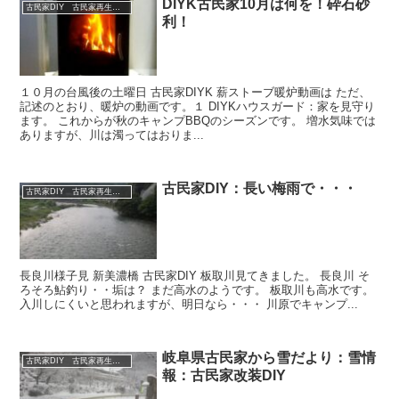
DIYK古民家10月は何を！砕石砂
古民家DIY 古民家再生 別荘 リフォーム 小屋 薪ストーブ
利！
１０月の台風後の土曜日 古民家DIYK 薪ストーブ暖炉動画は ただ、
記述のとおり、暖炉の動画です。１ DIYKハウスガード：家を見守り
ます。 これからが秋のキャンプBBQのシーズンです。 増水気味では
ありますが、川は濁ってはおりま...
古民家DIY：長い梅雨で・・・
古民家DIY 古民家再生 別荘 リフォーム 小屋 薪ストーブ
長良川様子見 新美濃橋 古民家DIY 板取川見てきました。 長良川 そ
ろそろ鮎釣り・・垢は？ まだ高水のようです。 板取川も高水です。
入川しにくいと思われますが、明日なら・・・ 川原でキャンプ...
岐阜県古民家から雪だより：雪情
古民家DIY 古民家再生 別荘 リフォーム 小屋 薪ストーブ
報：古民家改装DIY