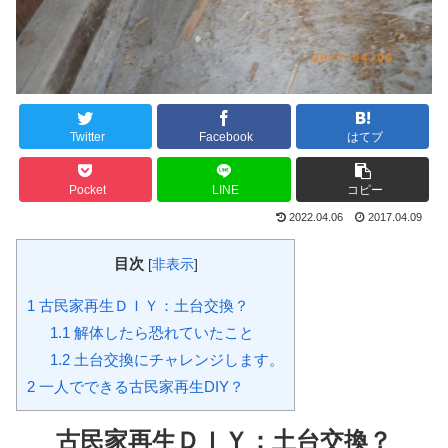
Twitter
Facebook
はてブ
Pocket
LINE
コピー
2022.04.06
2017.04.09
目次
[
非表示
]
1
古民家再生ＤＩＹ：土台交換？
1.1
解体したら恐れていたこと
1.2
土台交換にチャレンジします。
2
一人でできる古民家再生DIY？
古民家再生ＤＩＹ：土台交換？