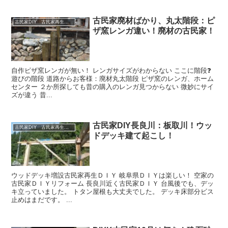
古民家廃材ばかり、丸太階段：ピ
古民家DIY 古民家再生 別荘 リフォーム 小屋 薪ストーブ
ザ窯レンガ違い！廃材の古民家！
自作ピザ窯レンガが無い！ レンガサイズがわからない ここに階段❓
遊びの階段 道路からお客様：廃材丸太階段 ピザ窯のレンガ、ホーム
センター ２か所探しても昔の購入のレンガ見つからない 微妙にサイ
ズが違う 昔...
古民家DIY長良川：板取川！ウッ
古民家DIY 古民家再生 別荘 リフォーム 小屋 薪ストーブ
ドデッキ建て起こし！
ウッドデッキ増設古民家再生ＤＩＹ 岐阜県ＤＩＹは楽しい！ 空家の
古民家ＤＩＹリフォーム 長良川近く古民家ＤＩＹ 台風後でも、デッ
キ立っていました。 トタン屋根も大丈夫でした。 デッキ床部分ビス
止めはまだです。 ...