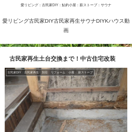
愛リビング：古民家DIY：鮎釣小屋：薪ストーブ：サウナ
愛リビング古民家DIY古民家再生サウナDIYKハウス動
画
古民家再生土台交換まで！中古住宅改装
古民家DIY 古民家再生 別荘 リフォーム 小屋 薪ストーブ