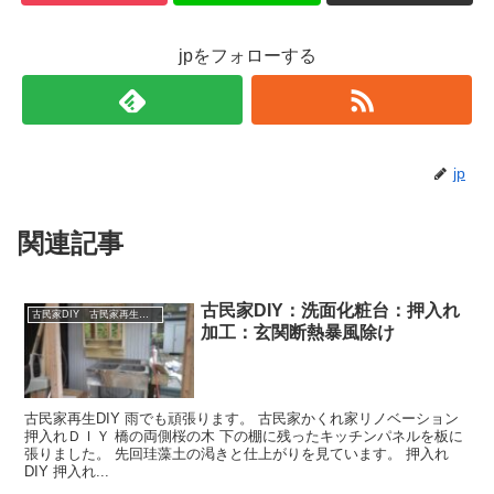
jpをフォローする
jp
関連記事
古民家DIY：洗面化粧台：押入れ
古民家DIY 古民家再生 別荘 リフォーム 小屋 薪ストーブ
加工：玄関断熱暴風除け
古民家再生DIY 雨でも頑張ります。 古民家かくれ家リノベーション
押入れＤＩＹ 橋の両側桜の木 下の棚に残ったキッチンパネルを板に
張りました。 先回珪藻土の渇きと仕上がりを見ています。 押入れ
DIY 押入れ...