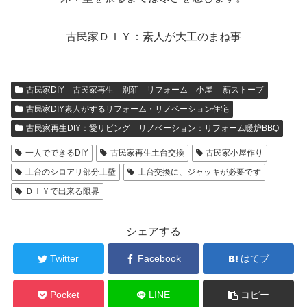
古民家ＤＩＹ：素人が大工のまね事
古民家DIY 古民家再生 別荘 リフォーム 小屋 薪ストーブ
古民家DIY素人がするリフォーム・リノベーション住宅
古民家再生DIY：愛リビング リノベーション：リフォーム暖炉BBQ
一人でできるDIY
古民家再生土台交換
古民家小屋作り
土台のシロアリ部分土壁
土台交換に、ジャッキが必要です
ＤＩＹで出来る限界
シェアする
Twitter
Facebook
はてブ
Pocket
LINE
コピー