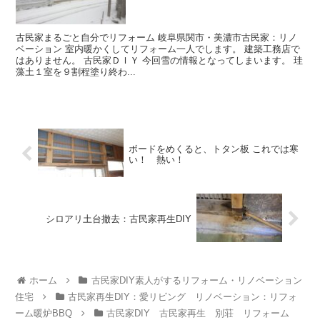
古民家まるごと自分でリフォーム 岐阜県関市・美濃市古民家：リノ
ベーション 室内暖かくしてリフォーム一人でします。 建築工務店で
はありません。 古民家ＤＩＹ 今回雪の情報となってしまいます。 珪
藻土１室を９割程塗り終わ...
ボードをめくると、トタン板 これでは寒
い！ 熱い！
シロアリ土台撤去：古民家再生DIY
ホーム
古民家DIY素人がするリフォーム・リノベーション
住宅
古民家再生DIY：愛リビング リノベーション：リフォ
ーム暖炉BBQ
古民家DIY 古民家再生 別荘 リフォーム